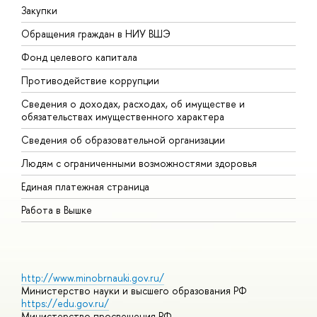
Закупки
П
Обращения граждан в НИУ ВШЭ
А
Фонд целевого капитала
Д
Противодействие коррупции
Ц
Сведения о доходах, расходах, об имуществе и
Б
обязательствах имущественного характера
О
Сведения об образовательной организации
О
Людям с ограниченными возможностями здоровья
Единая платежная страница
Работа в Вышке
http://www.minobrnauki.gov.ru/
Министерство науки и высшего образования РФ
https://edu.gov.ru/
Министерство просвещения РФ