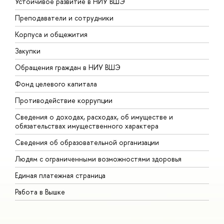
Устойчивое развитие в НИУ ВШЭ
О
Преподаватели и сотрудники
П
Корпуса и общежития
В
Закупки
П
Обращения граждан в НИУ ВШЭ
А
Фонд целевого капитала
Д
Противодействие коррупции
Ц
Сведения о доходах, расходах, об имуществе и
Б
обязательствах имущественного характера
О
Сведения об образовательной организации
О
Людям с ограниченными возможностями здоровья
Единая платежная страница
Работа в Вышке