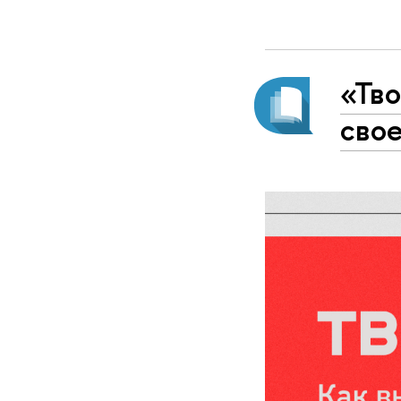
«Тво
сво