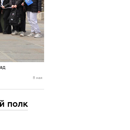
рад
8 мая
й полк