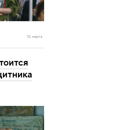
31 марта
тоится
щитника