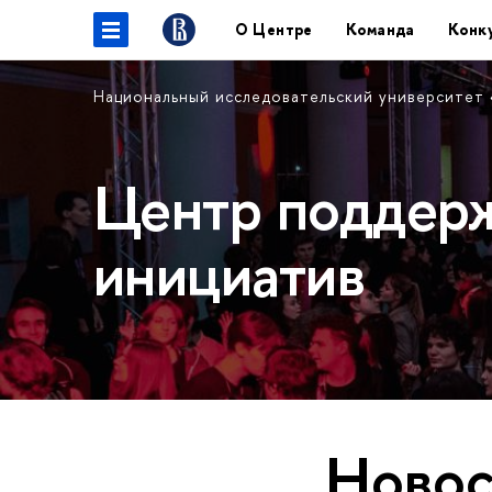
О Центре
Команда
Конк
Национальный исследовательский университет
Центр поддерж
инициатив
Новос