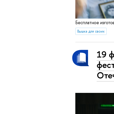
Бесплатное изгот
Вышка для своих
19 ф
фес
Оте