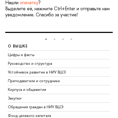
Нашли
опечатку
?
Выделите её, нажмите Ctrl+Enter и отправьте нам
уведомление. Спасибо за участие!
О ВЫШКЕ
Цифры и факты
Л
Руководство и структура
Д
Устойчивое развитие в НИУ ВШЭ
О
Преподаватели и сотрудники
П
Корпуса и общежития
В
Закупки
П
Обращения граждан в НИУ ВШЭ
А
Фонд целевого капитала
Д