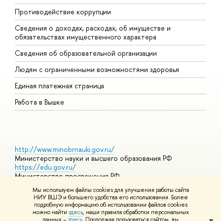
Противодействие коррупции
Ц
Сведения о доходах, расходах, об имуществе и
Б
обязательствах имущественного характера
О
Сведения об образовательной организации
О
Людям с ограниченными возможностями здоровья
Единая платежная страница
Работа в Вышке
http://www.minobrnauki.gov.ru/
Министерство науки и высшего образования РФ
https://edu.gov.ru/
Министерство просвещения РФ
https://elearning.hse.ru/mooc
Мы используем файлы cookies для улучшения работы сайта
Массовые открытые онлайн-курсы
НИУ ВШЭ и большего удобства его использования. Более
подробную информацию об использовании файлов cookies
можно найти
здесь
, наши правила обработки персональных
данных –
здесь
. Продолжая пользоваться сайтом, вы