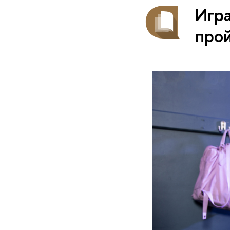
Игр
про