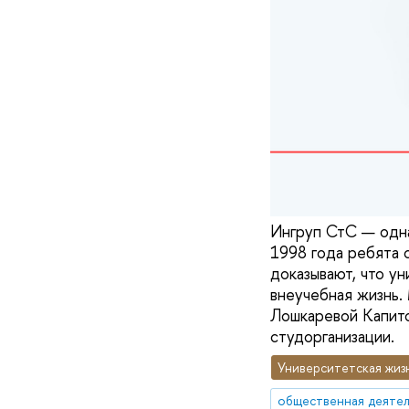
Ингруп СтС — одна
1998 года ребята 
доказывают, что у
внеучебная жизнь.
Лошкаревой Капито
студорганизации.
Университетская жиз
общественная деятел