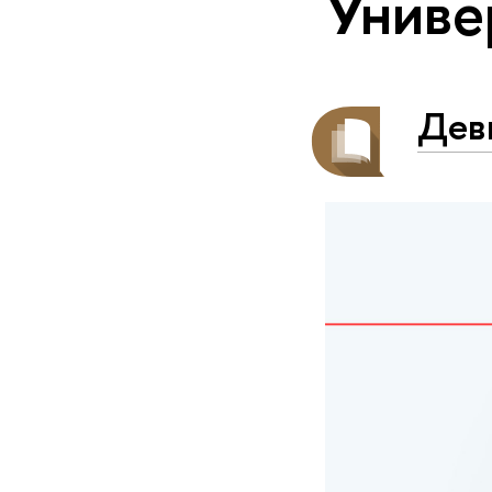
Униве
Дев