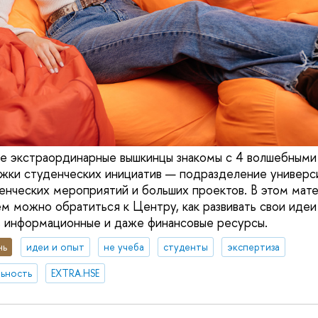
ие экстраординарные вышкинцы знакомы с 4 волшебным
жки студенческих инициатив — подразделение универс
денческих мероприятий и больших проектов. В этом мат
ем можно обратиться к Центру, как развивать свои идеи 
, информационные и даже финансовые ресурсы.
нь
идеи и опыт
не учеба
студенты
экспертиза
ьность
EXTRA.HSE