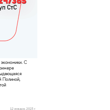
 экономики. С
примере
 выдающаяся
й Полиной,
той
12 января, 2023 г.