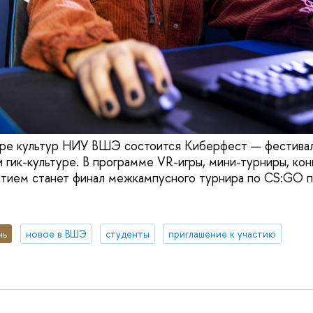
тре культур НИУ ВШЭ состоится Киберфест — фестивал
 гик-культуре. В программе VR-игры, мини-турниры, кон
тием станет финал межкампусного турнира по CS:GO п
нь
новое в ВШЭ
студенты
приглашение к участию