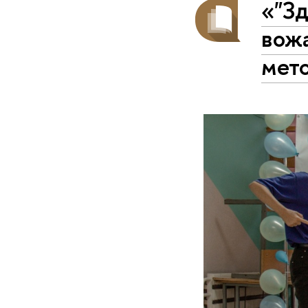
«"Зд
вож
мет