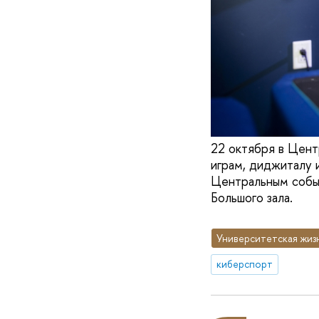
22 октября в Цен
играм, диджиталу и
Центральным собы
Большого зала.
Университетская жиз
киберспорт