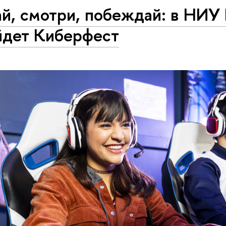
ай, смотри, побеждай: в НИ
йдет Киберфест