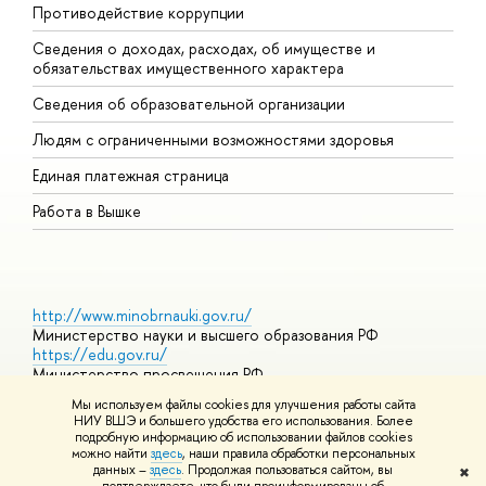
Противодействие коррупции
Ц
Сведения о доходах, расходах, об имуществе и
Б
обязательствах имущественного характера
О
Сведения об образовательной организации
О
Людям с ограниченными возможностями здоровья
Единая платежная страница
Работа в Вышке
http://www.minobrnauki.gov.ru/
Министерство науки и высшего образования РФ
https://edu.gov.ru/
Министерство просвещения РФ
https://elearning.hse.ru/mooc
Мы используем файлы cookies для улучшения работы сайта
Массовые открытые онлайн-курсы
НИУ ВШЭ и большего удобства его использования. Более
подробную информацию об использовании файлов cookies
можно найти
здесь
, наши правила обработки персональных
данных –
здесь
. Продолжая пользоваться сайтом, вы
✖
© НИУ ВШЭ 1993–2026
Адреса и контакты
Условия