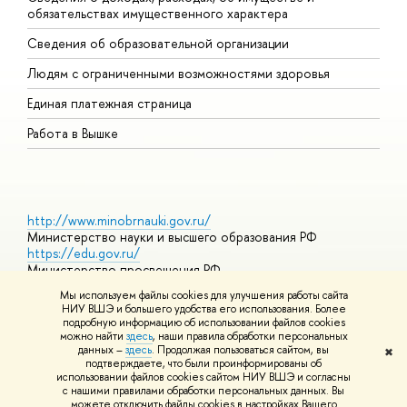
обязательствах имущественного характера
О
Сведения об образовательной организации
О
Людям с ограниченными возможностями здоровья
Единая платежная страница
Работа в Вышке
http://www.minobrnauki.gov.ru/
Министерство науки и высшего образования РФ
https://edu.gov.ru/
Министерство просвещения РФ
https://elearning.hse.ru/mooc
Мы используем файлы cookies для улучшения работы сайта
Массовые открытые онлайн-курсы
НИУ ВШЭ и большего удобства его использования. Более
подробную информацию об использовании файлов cookies
можно найти
здесь
, наши правила обработки персональных
данных –
здесь
. Продолжая пользоваться сайтом, вы
✖
© НИУ ВШЭ 1993–2026
Адреса и контакты
Условия
подтверждаете, что были проинформированы об
использования материалов
Политика конфиденциальности
Карта
использовании файлов cookies сайтом НИУ ВШЭ и согласны
сайта
с нашими правилами обработки персональных данных. Вы
Шрифты HSE Sans и HSE Slab разработаны в
Школе дизайна НИУ
можете отключить файлы cookies в настройках Вашего