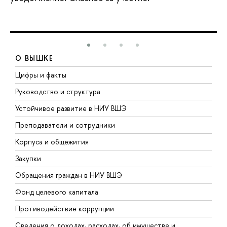
О ВЫШКЕ
Цифры и факты
Л
Руководство и структура
Д
Устойчивое развитие в НИУ ВШЭ
О
Преподаватели и сотрудники
П
Корпуса и общежития
В
Закупки
П
Обращения граждан в НИУ ВШЭ
А
Фонд целевого капитала
Д
Противодействие коррупции
Ц
Сведения о доходах, расходах, об имуществе и
Б