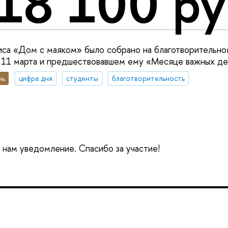
18 100 ру
писа «Дом с маяком» было собрано на благотворитель
 11 марта и предшествовавшем ему «Месяце важных де
нь
цифра дня
студенты
благотворительность
е нам уведомление. Спасибо за участие!