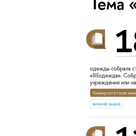
Тема 
1
одежды собрала ст
«REодежда». Собра
учреждения или на
Университетская жиз
зеленая вышка