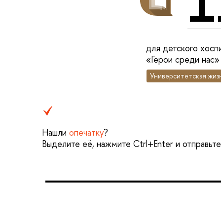
1
для детского хос
«Герои среди нас»
Университетская жиз
Нашли
опечатку
?
Выделите её, нажмите Ctrl+Enter и отправьт