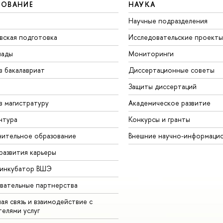
ЗОВАНИЕ
НАУКА
Научные подразделения
вская подготовка
Исследовательские проекты
иады
Мониторинги
в бакалавриат
Диссертационные советы
Защиты диссертаций
в магистратуру
Академическое развитие
нтура
Конкурсы и гранты
ительное образование
Внешние научно-информаци
развития карьеры
-инкубатор ВШЭ
вательные партнерства
ая связь и взаимодействие с
телями услуг