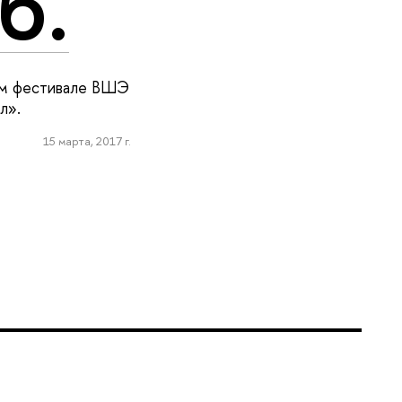
б.
ном фестивале ВШЭ
л».
15 марта, 2017 г.