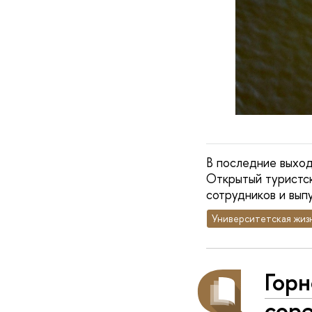
В последние выход
Открытый туристск
сотрудников и вып
Университетская жиз
Гор
соре