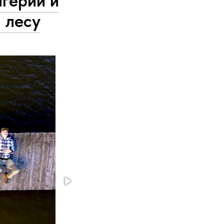
игерии и
 лесу