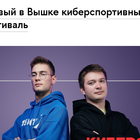
вый в Вышке киберспортивн
тиваль