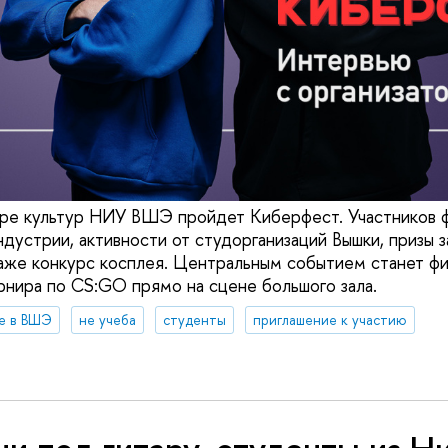
тре культур НИУ ВШЭ пройдет Киберфест. Участников 
дустрии, активности от студорганизаций Вышки, призы з
аже конкурс косплея. Центральным событием станет ф
нира по CS:GO прямо на сцене большого зала.
е в ВШЭ
не учеба
студенты
приглашение к участию