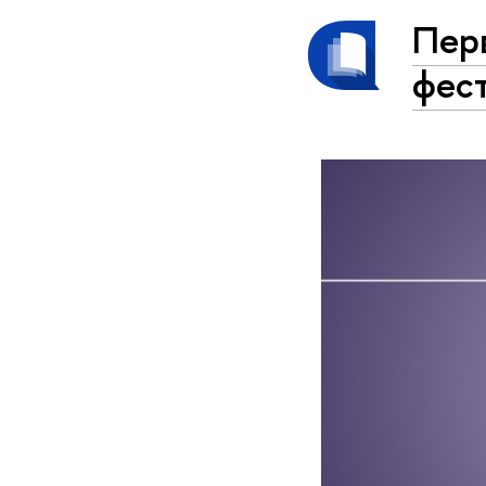
Пер
фес