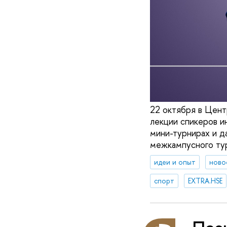
22 октября в Цен
лекции спикеров ин
мини-турнирах и д
межкампусного тур
идеи и опыт
ново
спорт
EXTRA.HSE