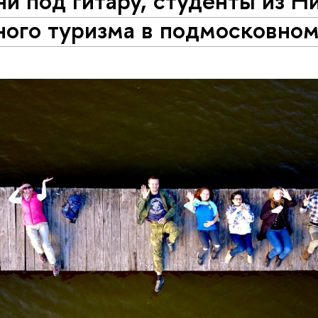
и под гитару, студенты из Н
ного туризма в подмосковном