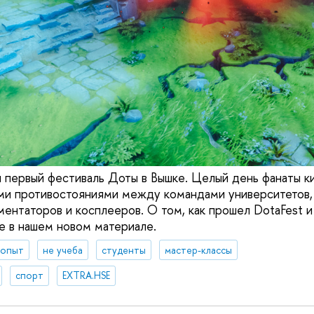
 первый фестиваль Доты в Вышке. Целый день фанаты к
ми противостояниями между командами университетов,
ментаторов и косплееров. О том, как прошел DotaFest и
те в нашем новом материале.
 опыт
не учеба
студенты
мастер-классы
спорт
EXTRA.HSE