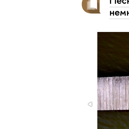
Песн
нем