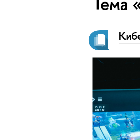
Тема 
Киб