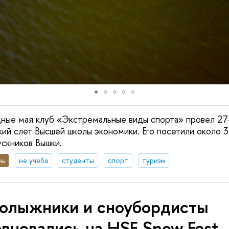
ные мая клуб «Экстремальные виды спорта» провел 27-
ий слет Высшей школы экономики. Его посетили около 3
ускников Вышки.
нь
не учеба
студенты
спорт
туризм
нолыжники и сноубордисты
вновались на HSE Snow Fest